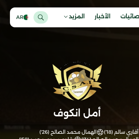
صائيات
الأخبار
المزيد
AR
أمل انكوف
أقاري سالم (18')
الهمال محمد الصالح (26')