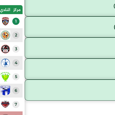
مركز
النادي
1
2
3
4
5
6
7