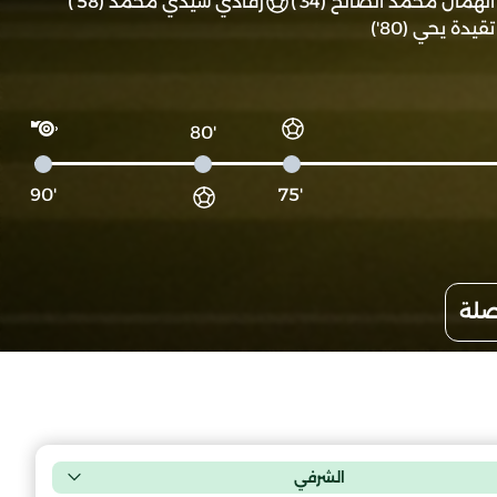
الهمال محمد الصالح (34')
رقادي سيدي محمد (58')
تقيدة يحي (80')
'80
'90
'75
صلة
الشرفي