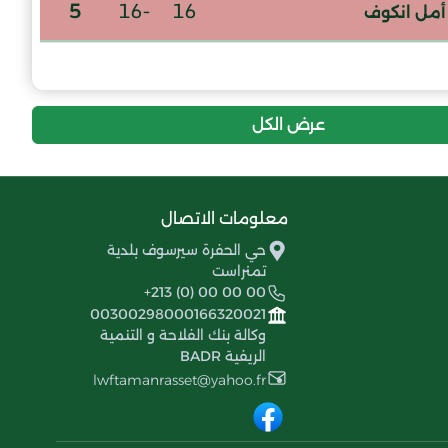
5
-16
16
أمل انكوف
1
-35
16
النادي الرياضي شباب متناتلات
عرض الكل
معلومات الاتصال
حي الحفرة سيرسوف بلدية
تمنراست
+213 (0) 00 00 00
00300298000166320021
وكالة بنك الفلاحة و التنمية
الريفية BADR
lwftamanrasset@yahoo.fr