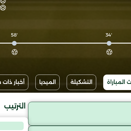
'58
'34
 المباراة
التشكيلة
الميديا
أخبار ذات 
الترتيب