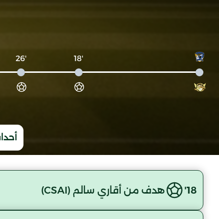
'26
'18
أحداث
18'
هدف من أقاري سالم (CSAI)