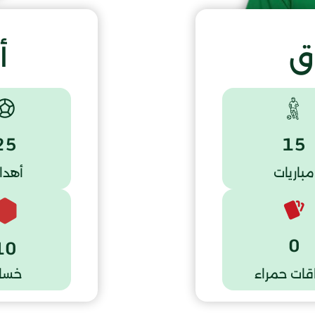
ق
أ
25
15
مباريات
أهدا
0
10
قات حمراء
خسار