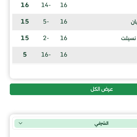
16
-14
16
15
-5
16
ان
15
-2
16
 نسيلت
5
-16
16
1
-35
16
ضي شباب متناتلات
عرض الكل
الشرفي