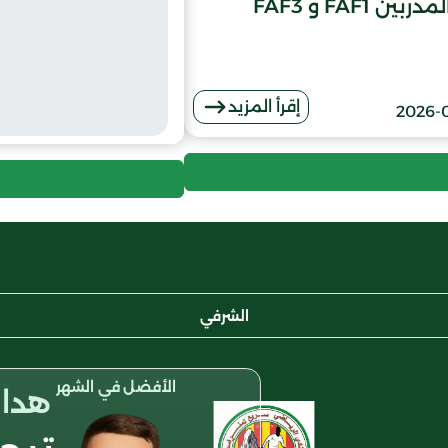
ين FAF1 و FAF3
إقرأ المزيد
2026-
الشرفي
الأفضل في الشهر
هداف