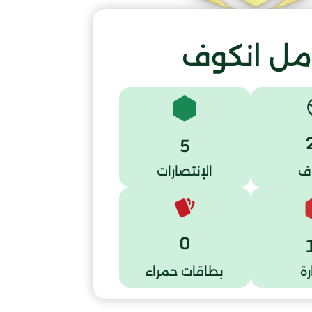
مل انكوف
5
ف
الإنتصارات
0
ة
بطاقات حمراء