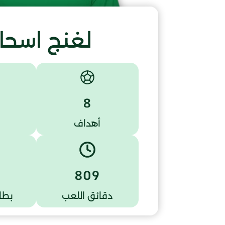
لغنج اسحا
8
أهداف
809
دقائق اللعب
بطا