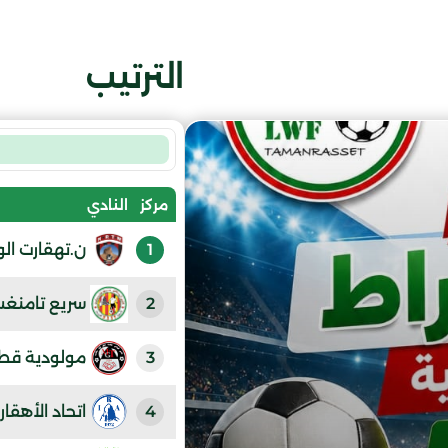
الترتيب
مركز
النادي
1
ن.تهقارت ا
2
سريع تامنغ
3
مولودية قطع
4
اتحاد الأهقار