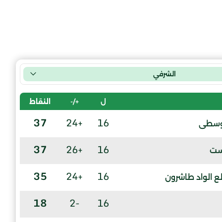
الشرفي
ل
+/-
النقاط
37
+24
16
لوسطى
37
+26
16
ست
35
+24
16
 الواد طاشرون
18
-2
16