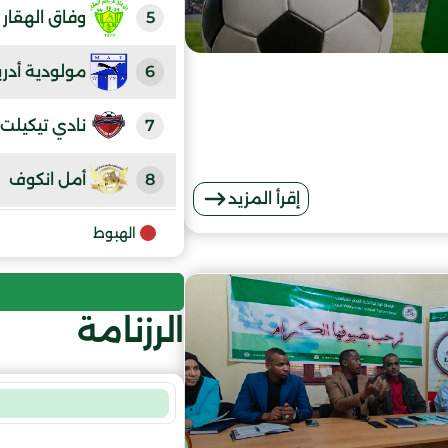
5
وفاق الهقار
6
مولودية أدري
7
نادي تيكيلت
8
أمل انكوف
إقرأ المزيد
9
الهبوط
النادي الريا
الرزنامة