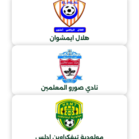
هلال ايمشوان
نادي صورو المعلمين
مولودية تيفكراوين ادلس