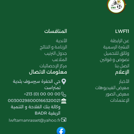
LWF11
المنافسات
عن الرابطة
الأندية
النشرة الرسمية
الرزنامة و النتائج
وثائق للتحميل
جدول الترتيب
نصوص و قوانين
الملاعب
اتصل بنا
مركز الإحصائيات
الإعلام
معلومات الاتصال
الأخبار
حي الحفرة سيرسوف بلدية
معرض الفيديوهات
تمنراست
معرض الصور
+213 (0) 00 00 00
الإعتمادات
00300298000166320021
وكالة بنك الفلاحة و التنمية
الريفية BADR
lwftamanrasset@yahoo.fr