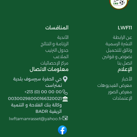
LWF11
المنافسات
عن الرابطة
الأندية
النشرة الرسمية
الرزنامة و النتائج
وثائق للتحميل
جدول الترتيب
نصوص و قوانين
الملاعب
اتصل بنا
مركز الإحصائيات
الإعلام
معلومات الاتصال
الأخبار
حي الحفرة سيرسوف بلدية
معرض الفيديوهات
تمنراست
معرض الصور
+213 (0) 00 00 00
الإعتمادات
00300298000166320021
وكالة بنك الفلاحة و التنمية
الريفية BADR
lwftamanrasset@yahoo.fr