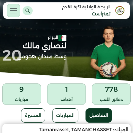
الرابطة الولائية لكرة القدم
تمنراست
الجزائر
لنصاري مالك
20
وسط ميدان هجومي
9
1
778
دقائق اللعب
أهداف
مباريات
التفاصيل
المباريات
المسيرة
الميلاد:
Tamanrasset, TAMANGHASSET