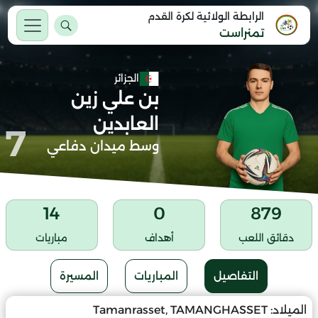
الرابطة الولائية لكرة القدم
تمنراست
الجزائر
بن علي زين
العابدين
7
وسط ميدان دفاعي
14
0
879
دقائق اللعب
أهداف
مباريات
التفاصيل
المباريات
المسيرة
الميلاد:
Tamanrasset, TAMANGHASSET