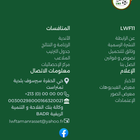
LWF11
المنافسات
عن الرابطة
الأندية
النشرة الرسمية
الرزنامة و النتائج
وثائق للتحميل
جدول الترتيب
نصوص و قوانين
الملاعب
اتصل بنا
مركز الإحصائيات
الإعلام
معلومات الاتصال
الأخبار
حي الحفرة سيرسوف بلدية
معرض الفيديوهات
تمنراست
معرض الصور
+213 (0) 00 00 00
الإعتمادات
00300298000166320021
وكالة بنك الفلاحة و التنمية
الريفية BADR
lwftamanrasset@yahoo.fr