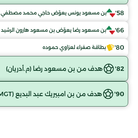
58'
بن مسعود يونس يعوّض حاجي محمد مصطفي
66'
بن مسعود رضا يعوّض بن مسعود هارون الرشيد
80'
بطاقة صفراء لعزاوي حموده
82'
هدف من بن مسعود رضا (م.أدريان)
90'
هدف من بن امبيريك عبد البديع (MGT)