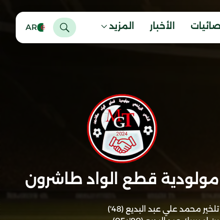
صائيات
الأخبار
المزيد
AR
مولودية قطع الواد طاشرون
تلخير محمد علي عبد البديع (48')