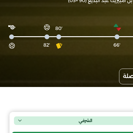
بن امبيريك عبد البديع (90'+05)
'80
'82
'66
صلة
الشرفي