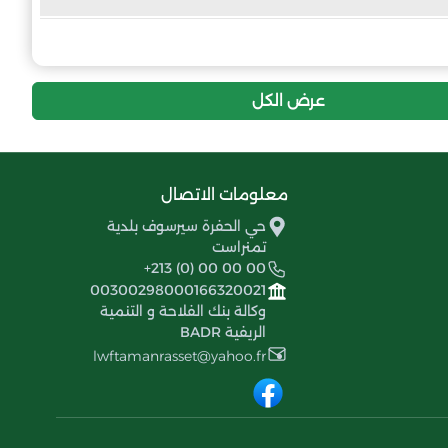
1
-35
16
النادي الرياضي شباب متناتلات
عرض الكل
معلومات الاتصال
حي الحفرة سيرسوف بلدية
تمنراست
+213 (0) 00 00 00
00300298000166320021
وكالة بنك الفلاحة و التنمية
الريفية BADR
lwftamanrasset@yahoo.fr