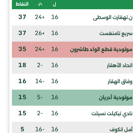
ل
+/-
النقاط
37
+24
16
ن.تهقارت الوسطى
37
+26
16
سريع تامنغست
35
+24
16
مولودية قطع الواد طاشرون
18
-2
16
اتحاد الأهقار
16
-14
16
وفاق الهقار
15
-5
16
مولودية أدريان
15
-2
16
نادي تيكيلت نسيلت
5
-16
16
أمل انكوف