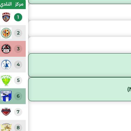
مركز
النادي
1
2
3
4
5
6
7
8