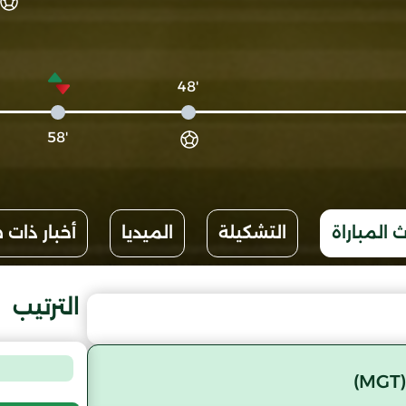
'48
'58
 المباراة
التشكيلة
الميديا
أخبار ذات 
الترتيب