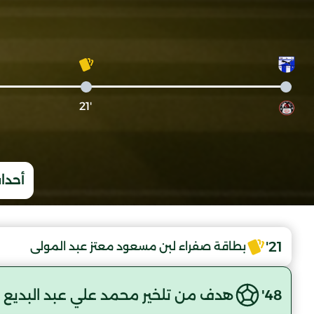
'21
أحداث
21'
بطاقة صفراء لبن مسعود معتز عبد المولى
48'
هدف من تلخير محمد علي عبد البديع (MGT)