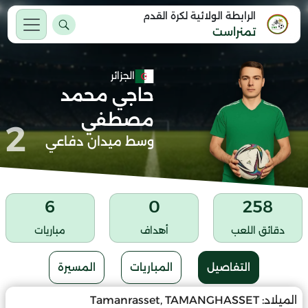
الرابطة الولائية لكرة القدم
تمنراست
الجزائر
حاجي محمد
مصطفي
2
وسط ميدان دفاعي
6
0
258
دقائق اللعب
أهداف
مباريات
التفاصيل
المباريات
المسيرة
الميلاد:
Tamanrasset, TAMANGHASSET