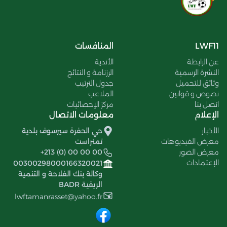
LWF11
المنافسات
عن الرابطة
الأندية
النشرة الرسمية
الرزنامة و النتائج
وثائق للتحميل
جدول الترتيب
نصوص و قوانين
الملاعب
اتصل بنا
مركز الإحصائيات
الإعلام
معلومات الاتصال
الأخبار
حي الحفرة سيرسوف بلدية
معرض الفيديوهات
تمنراست
معرض الصور
+213 (0) 00 00 00
الإعتمادات
00300298000166320021
وكالة بنك الفلاحة و التنمية
الريفية BADR
lwftamanrasset@yahoo.fr