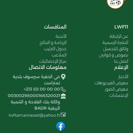
LWF11
المنافسات
عن الرابطة
الأندية
النشرة الرسمية
الرزنامة و النتائج
وثائق للتحميل
جدول الترتيب
نصوص و قوانين
الملاعب
اتصل بنا
مركز الإحصائيات
الإعلام
معلومات الاتصال
الأخبار
حي الحفرة سيرسوف بلدية
معرض الفيديوهات
تمنراست
معرض الصور
+213 (0) 00 00 00
الإعتمادات
00300298000166320021
وكالة بنك الفلاحة و التنمية
الريفية BADR
lwftamanrasset@yahoo.fr