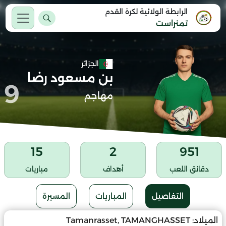
الرابطة الولائية لكرة القدم
تمنراست
الجزائر
بن مسعود رضا
9
مهاجم
15
2
951
دقائق اللعب
أهداف
مباريات
التفاصيل
المباريات
المسيرة
الميلاد:
Tamanrasset, TAMANGHASSET