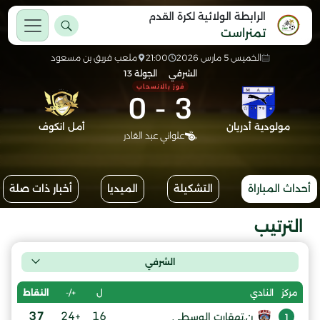
الرابطة الولائية لكرة القدم
تمنراست
الخميس 5 مارس 2026
21:00
ملعب فريق بن مسعود
الشرفي
الجولة 13
فوز بالانسحاب
0
-
3
مولودية أدريان
أمل انكوف
علواني عبد القادر
أحداث المباراة
التشكيلة
الميديا
أخبار ذات صلة
الترتيب
الشرفي
ل
+/-
النقاط
مركز
النادي
37
+24
16
ن.تهقارت الوسطى
1