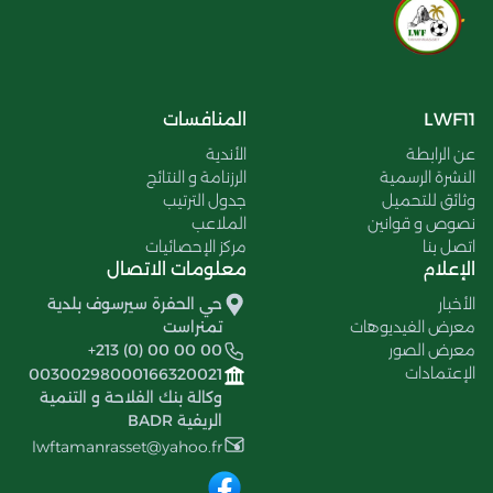
LWF11
المنافسات
عن الرابطة
الأندية
النشرة الرسمية
الرزنامة و النتائج
وثائق للتحميل
جدول الترتيب
نصوص و قوانين
الملاعب
اتصل بنا
مركز الإحصائيات
الإعلام
معلومات الاتصال
الأخبار
حي الحفرة سيرسوف بلدية
معرض الفيديوهات
تمنراست
معرض الصور
+213 (0) 00 00 00
الإعتمادات
00300298000166320021
وكالة بنك الفلاحة و التنمية
الريفية BADR
lwftamanrasset@yahoo.fr