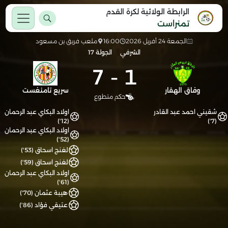
الرابطة الولائية لكرة القدم
تمنراست
الجمعة 24 أفريل 2026
16:00
ملعب فريق بن مسعود
الشرفي
الجولة 17
7
-
1
وفاق الهقار
سريع تامنغست
حكم متطوع
شقيني احمد عبد القادر
اولاد البكاي عبد الرحمان
(12')
(7')
اولاد البكاي عبد الرحمان
(52')
لغنج اسحاق (53')
لغنج اسحاق (59')
اولاد البكاي عبد الرحمان
(61')
هيبة عثمان (70')
عتيقي فؤاد (86')