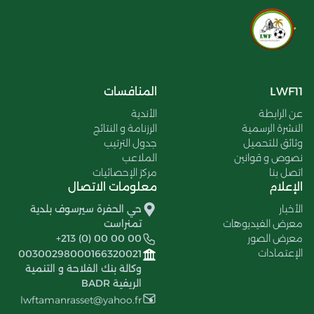
LWF11
المنافسات
عن الرابطة
الأندية
النشرة الرسمية
الرزنامة و النتائج
وثائق للتحميل
جدول الترتيب
نصوص و قوانين
الملاعب
اتصل بنا
مركز الإحصائيات
الإعلام
معلومات الاتصال
الأخبار
حي الحفرة سيرسوف بلدية
معرض الفيديوهات
تمنراست
معرض الصور
+213 (0) 00 00 00
الإعتمادات
00300298000166320021
وكالة بنك الفلاحة و التنمية
الريفية BADR
lwftamanrasset@yahoo.fr