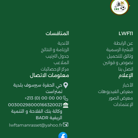
LWF11
المنافسات
عن الرابطة
الأندية
النشرة الرسمية
الرزنامة و النتائج
وثائق للتحميل
جدول الترتيب
نصوص و قوانين
الملاعب
اتصل بنا
مركز الإحصائيات
الإعلام
معلومات الاتصال
الأخبار
حي الحفرة سيرسوف بلدية
معرض الفيديوهات
تمنراست
معرض الصور
+213 (0) 00 00 00
الإعتمادات
00300298000166320021
وكالة بنك الفلاحة و التنمية
الريفية BADR
lwftamanrasset@yahoo.fr