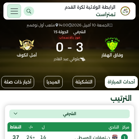
الرابطة الولائية لكرة القدم
تمنراست
الجمعة 10 أفريل 2026
14:00
ملعب أول نوفمبر
الشرفي
الجولة 15
فوز بالانسحاب
0
-
3
وفاق الهقار
أمل انكوف
علواني عبد القادر
أحداث المباراة
التشكيلة
الميديا
أخبار ذات صلة
الترتيب
الشرفي
ل
+/-
النقاط
مركز
النادي
37
+24
16
ن.تهقارت الوسطى
1