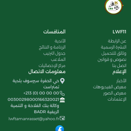
LWF11
المنافسات
عن الرابطة
الأندية
النشرة الرسمية
الرزنامة و النتائج
وثائق للتحميل
جدول الترتيب
نصوص و قوانين
الملاعب
اتصل بنا
مركز الإحصائيات
الإعلام
معلومات الاتصال
الأخبار
حي الحفرة سيرسوف بلدية
معرض الفيديوهات
تمنراست
معرض الصور
+213 (0) 00 00 00
الإعتمادات
00300298000166320021
وكالة بنك الفلاحة و التنمية
الريفية BADR
lwftamanrasset@yahoo.fr