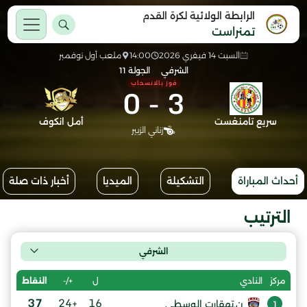
الرابطة الولائية لكرة القدم
تمنراست
السبت 14 فيفري 2026
14:00
ملعب أول نوفمبر
الشرفي
الجولة 11
فوز بالانسحاب
0
-
3
سريع تامنغست
أمل انكوف
زناني الزبير
أحداث المباراة
التشكيلة
الميديا
أخبار ذات صلة
الترتيب
الشرفي
ل
+/-
النقاط
مركز
النادي
37
+24
16
ن.تهقارت الوسطى
1