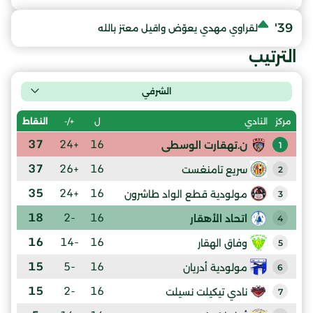
39'
لقراوي مهدي يعوّض واقيل معتز بالله
الترتيب
الشرفي
ل
+/-
النقاط
مركز
النادي
37
+24
16
ن.تهقارت الوسطى
1
37
+26
16
سريع تامنغست
2
35
+24
16
مولودية قطع الواد طاشرون
3
18
-2
16
اتحاد الأهقار
4
16
-14
16
وفاق الهقار
5
15
-5
16
مولودية أدريان
6
15
-2
16
نادي تيكيلت نسيلت
7