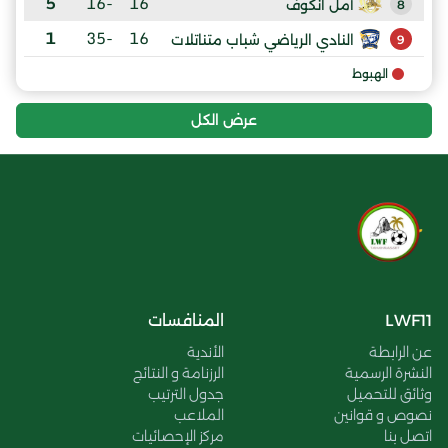
5
-16
16
أمل انكوف
8
1
-35
16
النادي الرياضي شباب متناتلات
9
الهبوط
عرض الكل
LWF11
المنافسات
عن الرابطة
الأندية
النشرة الرسمية
الرزنامة و النتائج
وثائق للتحميل
جدول الترتيب
نصوص و قوانين
الملاعب
اتصل بنا
مركز الإحصائيات