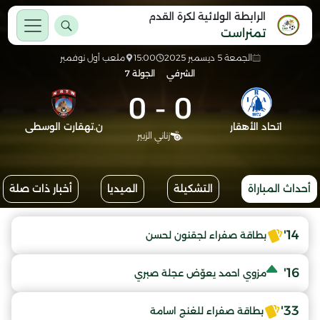
الرابطة الولائية لكرة القدم
تمنراست
الجمعة 5 ديسمبر 2025
15:00
ملعب أول نوفمبر
الشرفي
الجولة 7
0
-
0
اتحاد الأهقار
ن.تهقارت الوسطى
زناني الزبير
أحداث المباراة
التشكيلة
الميديا
أخبار ذات صلة
14'
بطاقة صفراء لجقنون لحسن
16'
مزوي احمد يعوّض عجلة صبري
33'
بطاقة صفراء للغنج اسامة