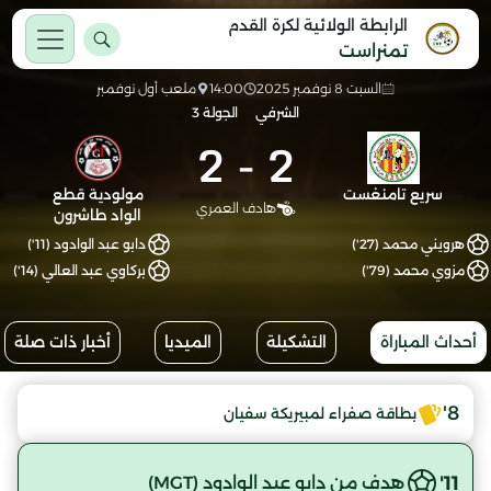
الرابطة الولائية لكرة القدم
تمنراست
السبت 8 نوفمبر 2025
14:00
ملعب أول نوفمبر
الشرفي
الجولة 3
2
-
2
سريع تامنغست
مولودية قطع
هادف العمري
الواد طاشرون
هرويني محمد (27')
دابو عبد الوادود (11')
مزوي محمد (79')
بركاوي عبد العالي (14')
أحداث المباراة
التشكيلة
الميديا
أخبار ذات صلة
8'
بطاقة صفراء لمبيريكة سفيان
11'
هدف من دابو عبد الوادود (MGT)