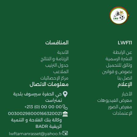
LWF11
المنافسات
عن الرابطة
الأندية
النشرة الرسمية
الرزنامة و النتائج
وثائق للتحميل
جدول الترتيب
نصوص و قوانين
الملاعب
اتصل بنا
مركز الإحصائيات
الإعلام
معلومات الاتصال
الأخبار
حي الحفرة سيرسوف بلدية
معرض الفيديوهات
تمنراست
معرض الصور
+213 (0) 00 00 00
الإعتمادات
00300298000166320021
وكالة بنك الفلاحة و التنمية
الريفية BADR
lwftamanrasset@yahoo.fr