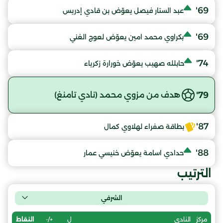
69'
عبد الستار فيصل يعوّض بن قادي إدريس
69'
بكراوي محمد امين يعوّض لعوج الغني
74'
حابلله صهيب يعوّض خورارة زكرياء
79'
هدف من مزوي محمد (نادي تامنغ)
87'
بطاقة صفراء لهلاوي كمال
88'
حدادي اسامة يعوّض خنيسي عمار
الترتيب
الشرفي
ل
+/-
النقاط
مركز
النادي