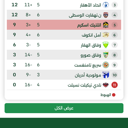
12
+11
5
اتحاد الأهقار
3
12
+8
6
ن.تهقارت الوسطى
4
9
+3
5
اتلتيك اسكرم
5
9
+4
6
أمل انكوف
6
6
-3
5
وفاق الهقار
7
3
-14
5
وفاق صورو
8
3
-16
6
سريع تامنغست
9
0
-9
3
مولودية أدريان
10
0
-16
4
نادي تيكيلت نسيلت
11
الهبوط
عرض الكل