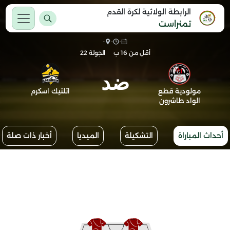
الرابطة الولائية لكرة القدم
تمنراست
-
-
-
أقل من 16 ب
الجولة 22
ضد
مولودية قطع
اتلتيك اسكرم
الواد طاشرون
أحداث المباراة
التشكيلة
الميديا
أخبار ذات صلة