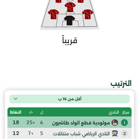
قريباً
الترتيب
أقل من 16 ب
ل
+/-
النقاط
مركز
النادي
18
+25
6
مولودية قطع الواد طاشرون
1
12
+7
5
النادي الرياضي شباب متناتلات
2