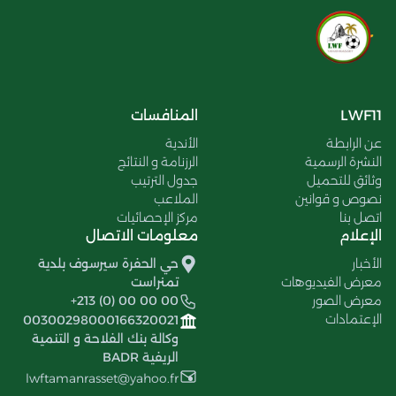
LWF11
المنافسات
عن الرابطة
الأندية
النشرة الرسمية
الرزنامة و النتائج
وثائق للتحميل
جدول الترتيب
نصوص و قوانين
الملاعب
اتصل بنا
مركز الإحصائيات
الإعلام
معلومات الاتصال
الأخبار
حي الحفرة سيرسوف بلدية
معرض الفيديوهات
تمنراست
معرض الصور
+213 (0) 00 00 00
الإعتمادات
00300298000166320021
وكالة بنك الفلاحة و التنمية
الريفية BADR
lwftamanrasset@yahoo.fr