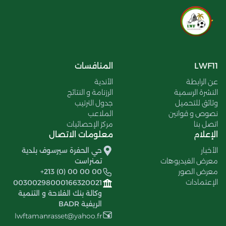
LWF11
المنافسات
عن الرابطة
الأندية
النشرة الرسمية
الرزنامة و النتائج
وثائق للتحميل
جدول الترتيب
نصوص و قوانين
الملاعب
اتصل بنا
مركز الإحصائيات
الإعلام
معلومات الاتصال
الأخبار
حي الحفرة سيرسوف بلدية
معرض الفيديوهات
تمنراست
معرض الصور
+213 (0) 00 00 00
الإعتمادات
00300298000166320021
وكالة بنك الفلاحة و التنمية
الريفية BADR
lwftamanrasset@yahoo.fr