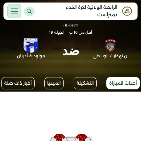
الرابطة الولائية لكرة القدم
تمنراست
-
-
-
أقل من 16 ب
الجولة 19
ضد
ن.تهقارت الوسطى
مولودية أدريان
أحداث المباراة
التشكيلة
الميديا
أخبار ذات صلة