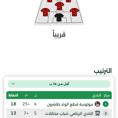
قريباً
الترتيب
أقل من 16 ب
ل
+/-
النقاط
مركز
النادي
18
+25
6
مولودية قطع الواد طاشرون
1
12
+7
5
النادي الرياضي شباب متناتلات
2