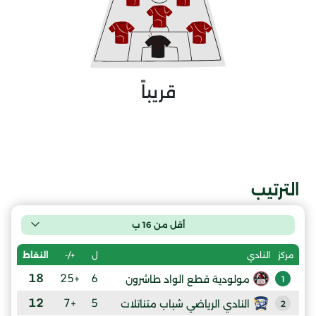
قريباً
الترتيب
أقل من 16 ب
ل
+/-
النقاط
مركز
النادي
18
+25
6
مولودية قطع الواد طاشرون
1
12
+7
5
النادي الرياضي شباب متناتلات
2