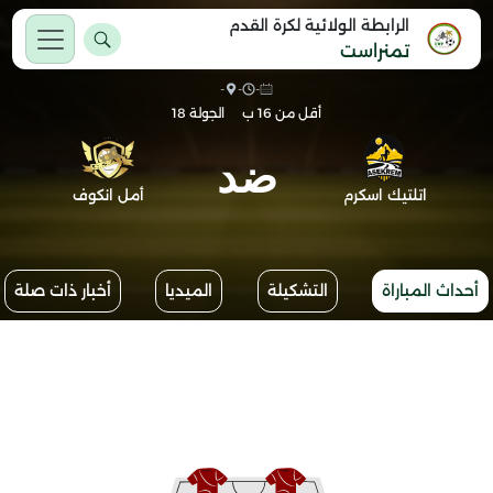
الرابطة الولائية لكرة القدم
تمنراست
-
-
-
أقل من 16 ب
الجولة 18
ضد
اتلتيك اسكرم
أمل انكوف
أحداث المباراة
التشكيلة
الميديا
أخبار ذات صلة