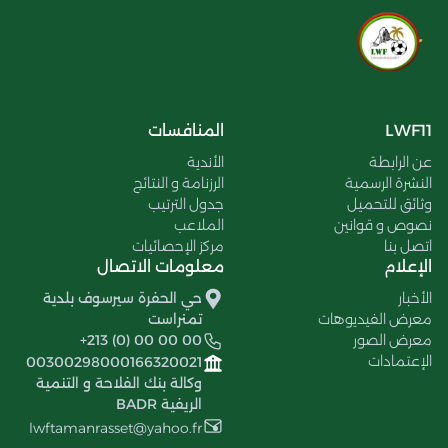
LWF11
المنافسات
عن الرابطة
الأندية
النشرة الرسمية
الرزنامة و النتائج
وثائق للتحميل
جدول الترتيب
نصوص و قوانين
الملاعب
اتصل بنا
مركز الإحصائيات
الإعلام
معلومات الاتصال
الأخبار
حي الحفرة سيرسوف بلدية
معرض الفيديوهات
تمنراست
معرض الصور
+213 (0) 00 00 00
الإعتمادات
00300298000166320021
وكالة بنك الفلاحة و التنمية
الريفية BADR
lwftamanrasset@yahoo.fr