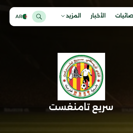
صائيات
الأخبار
المزيد
AR
سريع تامنغست