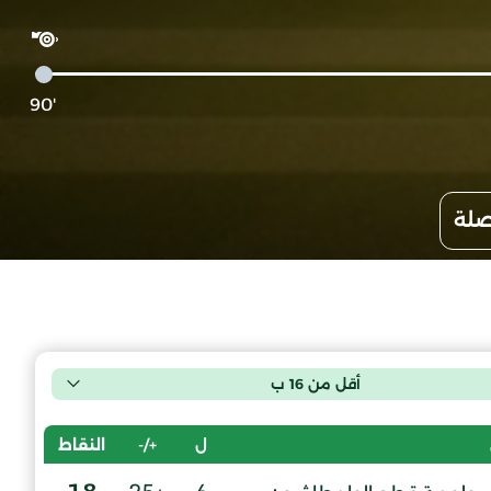
'90
صلة
أقل من 16 ب
ل
+/-
النقاط