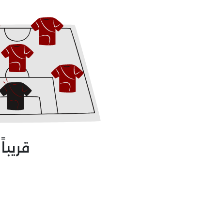
قريباً