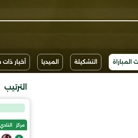
 المباراة
التشكيلة
الميديا
أخبار ذات 
الترتيب
مركز
النادي