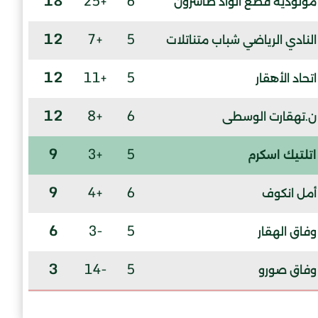
18
+25
6
مولودية قطع الواد طاشرون
12
+7
5
النادي الرياضي شباب متناتلات
12
+11
5
اتحاد الأهقار
12
+8
6
ن.تهقارت الوسطى
9
+3
5
اتلتيك اسكرم
9
+4
6
أمل انكوف
6
-3
5
وفاق الهقار
3
-14
5
وفاق صورو
3
-16
6
سريع تامنغست