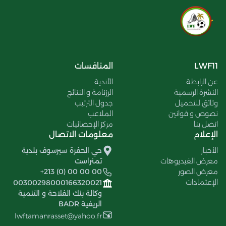
LWF11
المنافسات
عن الرابطة
الأندية
النشرة الرسمية
الرزنامة و النتائج
وثائق للتحميل
جدول الترتيب
نصوص و قوانين
الملاعب
اتصل بنا
مركز الإحصائيات
الإعلام
معلومات الاتصال
الأخبار
حي الحفرة سيرسوف بلدية
معرض الفيديوهات
تمنراست
معرض الصور
+213 (0) 00 00 00
الإعتمادات
00300298000166320021
وكالة بنك الفلاحة و التنمية
الريفية BADR
lwftamanrasset@yahoo.fr