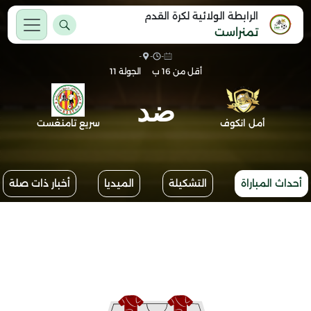
الرابطة الولائية لكرة القدم
تمنراست
-
-
-
أقل من 16 ب
الجولة 11
ضد
أمل انكوف
سريع تامنغست
أحداث المباراة
التشكيلة
الميديا
أخبار ذات صلة