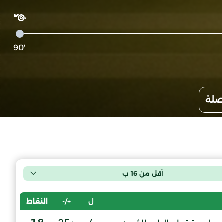
'90
صلة
أقل من 16 ب
ل
+/-
النقاط