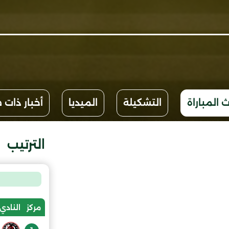
 المباراة
التشكيلة
الميديا
أخبار ذات 
الترتيب
مركز
النادي