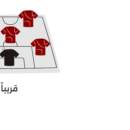
قريباً