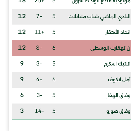
18
+25
6
مولودية قطع الواد طاشرون
12
+7
5
النادي الرياضي شباب متناتلات
12
+11
5
اتحاد الأهقار
12
+8
6
ن.تهقارت الوسطى
9
+3
5
اتلتيك اسكرم
9
+4
6
أمل انكوف
6
-3
5
وفاق الهقار
3
-14
5
وفاق صورو
3
-16
6
سريع تامنغست