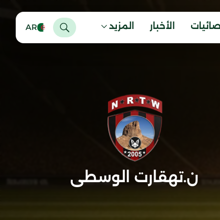
صائيات
الأخبار
المزيد
AR
ن.تهقارت الوسطى