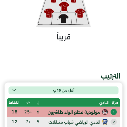
قريباً
الترتيب
أقل من 16 ب
ل
+/-
النقاط
مركز
النادي
18
+25
6
مولودية قطع الواد طاشرون
1
12
+7
5
النادي الرياضي شباب متناتلات
2