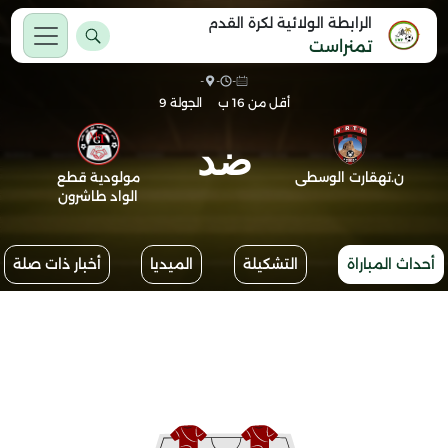
الرابطة الولائية لكرة القدم
تمنراست
-
-
-
أقل من 16 ب
الجولة 9
ضد
ن.تهقارت الوسطى
مولودية قطع
الواد طاشرون
أحداث المباراة
التشكيلة
الميديا
أخبار ذات صلة