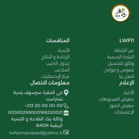
LWF11
المنافسات
عن الرابطة
الأندية
النشرة الرسمية
الرزنامة و النتائج
وثائق للتحميل
جدول الترتيب
نصوص و قوانين
الملاعب
اتصل بنا
مركز الإحصائيات
الإعلام
معلومات الاتصال
الأخبار
حي الحفرة سيرسوف بلدية
معرض الفيديوهات
تمنراست
معرض الصور
+213 (0) 00 00 00
الإعتمادات
00300298000166320021
وكالة بنك الفلاحة و التنمية
الريفية BADR
lwftamanrasset@yahoo.fr