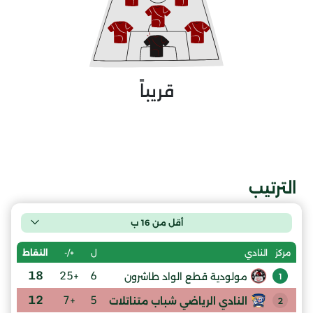
قريباً
الترتيب
أقل من 16 ب
ل
+/-
النقاط
مركز
النادي
18
+25
6
مولودية قطع الواد طاشرون
1
12
+7
5
النادي الرياضي شباب متناتلات
2