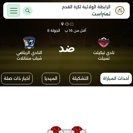
الرابطة الولائية لكرة القدم
تمنراست
-
-
-
أقل من 16 ب
الجولة 8
ضد
نادي تيكيلت
النادي الرياضي
نسيلت
شباب متناتلات
أحداث المباراة
التشكيلة
الميديا
أخبار ذات صلة