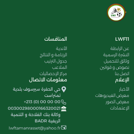
LWF11
المنافسات
عن الرابطة
الأندية
النشرة الرسمية
الرزنامة و النتائج
وثائق للتحميل
جدول الترتيب
نصوص و قوانين
الملاعب
اتصل بنا
مركز الإحصائيات
الإعلام
معلومات الاتصال
الأخبار
حي الحفرة سيرسوف بلدية
معرض الفيديوهات
تمنراست
معرض الصور
+213 (0) 00 00 00
الإعتمادات
00300298000166320021
وكالة بنك الفلاحة و التنمية
الريفية BADR
lwftamanrasset@yahoo.fr