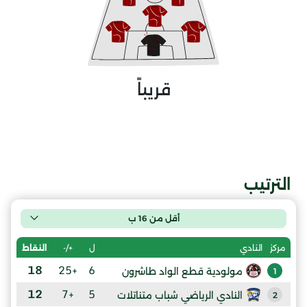
قريباً
الترتيب
أقل من 16 ب
ل
+/-
النقاط
مركز
النادي
18
+25
6
مولودية قطع الواد طاشرون
1
12
+7
5
النادي الرياضي شباب متناتلات
2