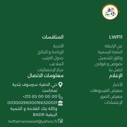
LWF11
المنافسات
عن الرابطة
الأندية
النشرة الرسمية
الرزنامة و النتائج
وثائق للتحميل
جدول الترتيب
نصوص و قوانين
الملاعب
اتصل بنا
مركز الإحصائيات
الإعلام
معلومات الاتصال
الأخبار
حي الحفرة سيرسوف بلدية
معرض الفيديوهات
تمنراست
معرض الصور
+213 (0) 00 00 00
الإعتمادات
00300298000166320021
وكالة بنك الفلاحة و التنمية
الريفية BADR
lwftamanrasset@yahoo.fr