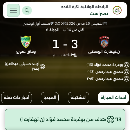
الرابطة الولائية لكرة القدم
تمنراست
الخميس 26 مارس 2026
10:00
ملعب أول نوفمبر
أقل من 16 ب
الجولة 6
1
-
3
ن.تهقارت الوسطى
وفاق صورو
ايناجنة باسلام
أولاد حسيني عبدالعزيز
بوغردة محمد فؤاد (13')
(44')
حمدي عبدالرحمن (43')
حمدي عبدالرحمن (49')
أحداث المباراة
التشكيلة
الميديا
أخبار ذات صلة
13'
هدف من بوغردة محمد فؤاد (ن.تهقارت ا)