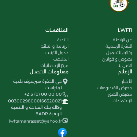
LWF11
المنافسات
عن الرابطة
الأندية
النشرة الرسمية
الرزنامة و النتائج
وثائق للتحميل
جدول الترتيب
نصوص و قوانين
الملاعب
اتصل بنا
مركز الإحصائيات
الإعلام
معلومات الاتصال
الأخبار
حي الحفرة سيرسوف بلدية
معرض الفيديوهات
تمنراست
معرض الصور
+213 (0) 00 00 00
الإعتمادات
00300298000166320021
وكالة بنك الفلاحة و التنمية
الريفية BADR
lwftamanrasset@yahoo.fr