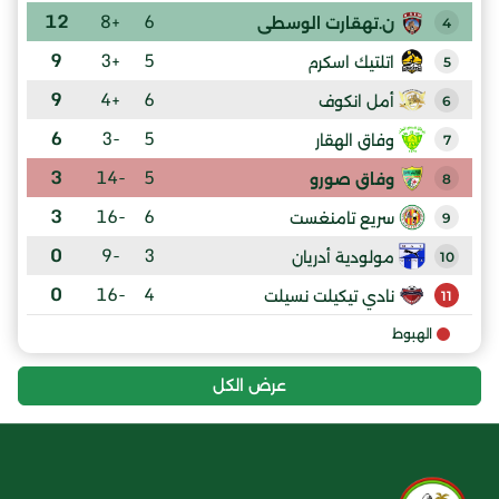
12
+8
6
ن.تهقارت الوسطى
4
9
+3
5
اتلتيك اسكرم
5
9
+4
6
أمل انكوف
6
6
-3
5
وفاق الهقار
7
3
-14
5
وفاق صورو
8
3
-16
6
سريع تامنغست
9
0
-9
3
مولودية أدريان
10
0
-16
4
نادي تيكيلت نسيلت
11
الهبوط
عرض الكل