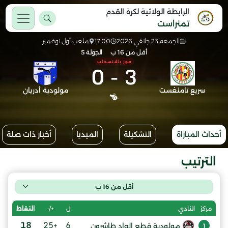
الرابطة الولائية لكرة القدم
تمنراست
الجمعة 23 جانفي 2026
17:00
ملعب أول نوفمبر
أقل من 16 ب
الجولة 5
فوز بالانسحاب
0
-
3
سريع تامنغست
مولودية أدريان
أحداث المباراة
التشكيلة
الميديا
أخبار ذات صلة
الترتيب
أقل من 16 ب
ل
+/-
النقاط
مركز
النادي
18
+25
6
مولودية قطع الواد طاشرون
1