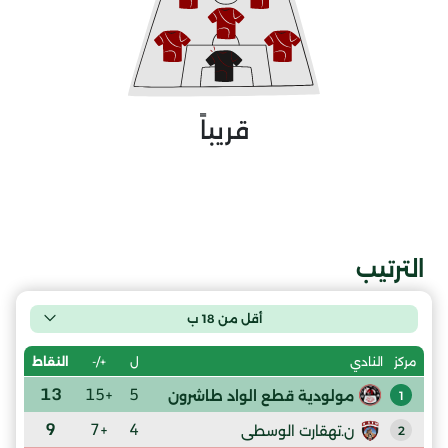
قريباً
الترتيب
أقل من 18 ب
ل
+/-
النقاط
مركز
النادي
13
+15
5
مولودية قطع الواد طاشرون
1
9
+7
4
ن.تهقارت الوسطى
2