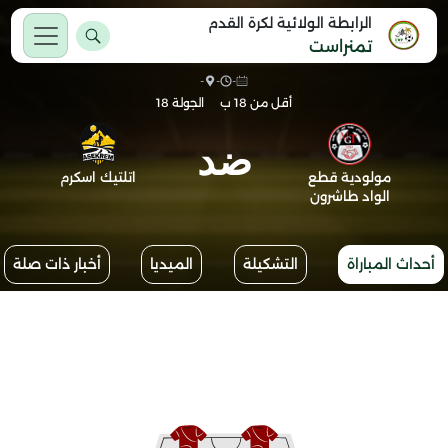
الرابطة الولائية لكرة القدم
تمنراست
-
-
-
أقل من 18 ب
الجولة 18
ضد
مولودية قطع
اتلتيك اسكرم
الواد طاشرون
أحداث المباراة
التشكيلة
الميديا
أخبار ذات صلة