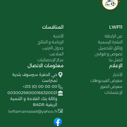
LWF11
المنافسات
عن الرابطة
الأندية
النشرة الرسمية
الرزنامة و النتائج
وثائق للتحميل
جدول الترتيب
نصوص و قوانين
الملاعب
اتصل بنا
مركز الإحصائيات
الإعلام
معلومات الاتصال
الأخبار
حي الحفرة سيرسوف بلدية
معرض الفيديوهات
تمنراست
معرض الصور
+213 (0) 00 00 00
الإعتمادات
00300298000166320021
وكالة بنك الفلاحة و التنمية
الريفية BADR
lwftamanrasset@yahoo.fr