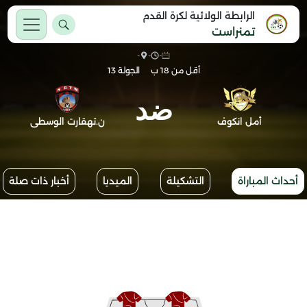
الرابطة الولائية لكرة القدم
تمنراست
-
-
-
أقل من 18 ب
الجولة 13
ضد
أمل انكوف
ن.تهقارت الوسطى
أحداث المباراة
التشكيلة
الميديا
أخبار ذات صلة