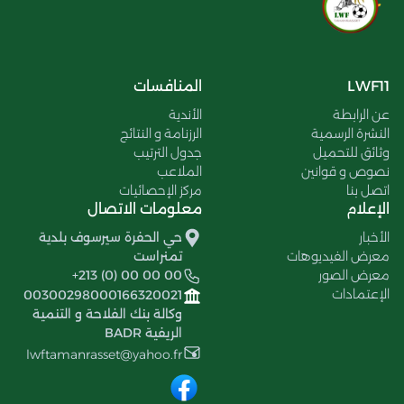
LWF11
المنافسات
عن الرابطة
الأندية
النشرة الرسمية
الرزنامة و النتائج
وثائق للتحميل
جدول الترتيب
نصوص و قوانين
الملاعب
اتصل بنا
مركز الإحصائيات
الإعلام
معلومات الاتصال
الأخبار
حي الحفرة سيرسوف بلدية
معرض الفيديوهات
تمنراست
معرض الصور
+213 (0) 00 00 00
الإعتمادات
00300298000166320021
وكالة بنك الفلاحة و التنمية
الريفية BADR
lwftamanrasset@yahoo.fr