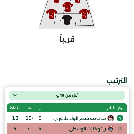
قريباً
الترتيب
أقل من 18 ب
ل
+/-
النقاط
مركز
النادي
13
+15
5
مولودية قطع الواد طاشرون
1
9
+7
4
ن.تهقارت الوسطى
2