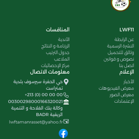
LWF11
المنافسات
عن الرابطة
الأندية
النشرة الرسمية
الرزنامة و النتائج
وثائق للتحميل
جدول الترتيب
نصوص و قوانين
الملاعب
اتصل بنا
مركز الإحصائيات
الإعلام
معلومات الاتصال
الأخبار
حي الحفرة سيرسوف بلدية
معرض الفيديوهات
تمنراست
معرض الصور
+213 (0) 00 00 00
الإعتمادات
00300298000166320021
وكالة بنك الفلاحة و التنمية
الريفية BADR
lwftamanrasset@yahoo.fr