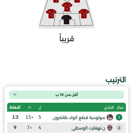
قريباً
الترتيب
أقل من 18 ب
ل
+/-
النقاط
مركز
النادي
13
+15
5
مولودية قطع الواد طاشرون
1
9
+7
4
ن.تهقارت الوسطى
2