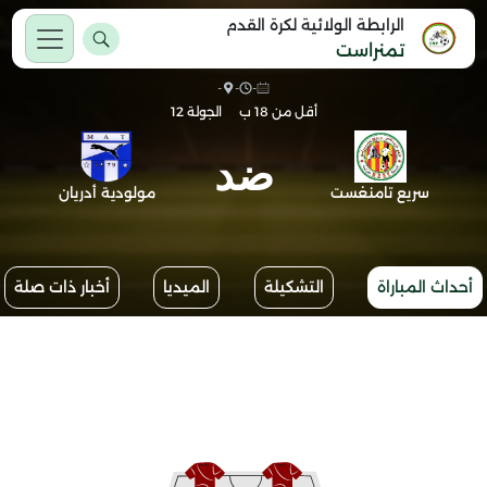
الرابطة الولائية لكرة القدم
تمنراست
-
-
-
أقل من 18 ب
الجولة 12
ضد
سريع تامنغست
مولودية أدريان
أحداث المباراة
التشكيلة
الميديا
أخبار ذات صلة