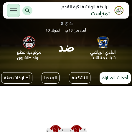
الرابطة الولائية لكرة القدم
تمنراست
-
-
-
أقل من 18 ب
الجولة 10
ضد
النادي الرياضي
مولودية قطع
شباب متناتلات
الواد طاشرون
أحداث المباراة
التشكيلة
الميديا
أخبار ذات صلة