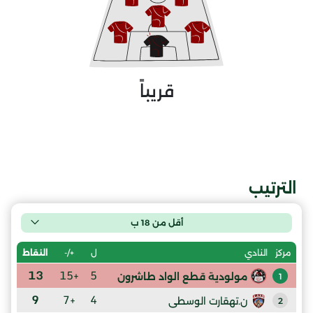
قريباً
الترتيب
أقل من 18 ب
ل
+/-
النقاط
مركز
النادي
13
+15
5
مولودية قطع الواد طاشرون
1
9
+7
4
ن.تهقارت الوسطى
2