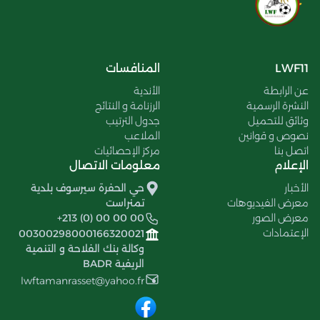
LWF11
المنافسات
عن الرابطة
الأندية
النشرة الرسمية
الرزنامة و النتائج
وثائق للتحميل
جدول الترتيب
نصوص و قوانين
الملاعب
اتصل بنا
مركز الإحصائيات
الإعلام
معلومات الاتصال
الأخبار
حي الحفرة سيرسوف بلدية
معرض الفيديوهات
تمنراست
معرض الصور
+213 (0) 00 00 00
الإعتمادات
00300298000166320021
وكالة بنك الفلاحة و التنمية
الريفية BADR
lwftamanrasset@yahoo.fr