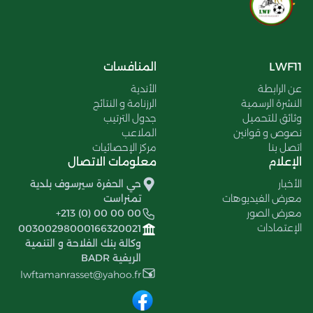
LWF11
المنافسات
عن الرابطة
الأندية
النشرة الرسمية
الرزنامة و النتائج
وثائق للتحميل
جدول الترتيب
نصوص و قوانين
الملاعب
اتصل بنا
مركز الإحصائيات
الإعلام
معلومات الاتصال
الأخبار
حي الحفرة سيرسوف بلدية
معرض الفيديوهات
تمنراست
معرض الصور
+213 (0) 00 00 00
الإعتمادات
00300298000166320021
وكالة بنك الفلاحة و التنمية
الريفية BADR
lwftamanrasset@yahoo.fr