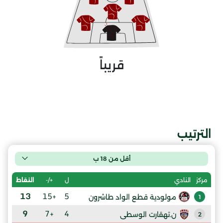
قريباً
الترتيب
أقل من 18 ب
ل
+/-
النقاط
مركز
النادي
13
+15
5
مولودية قطع الواد طاشرون
1
9
+7
4
ن.تهقارت الوسطى
2