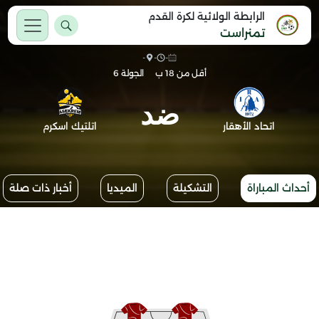
الرابطة الولائية لكرة القدم
تمنراست
-
-
-
أقل من 18 ب
الجولة 6
ضد
اتحاد الأهقار
اتلتيك اسكرم
أحداث المباراة
التشكيلة
الميديا
أخبار ذات صلة