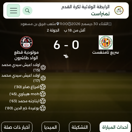
الرابطة الولائية لكرة القدم
تمنراست
الثلاثاء 30 ديسمبر 2026
11:00
ملعب فريق بن مسعود
أقل من 18 ب
الجولة 2
6
-
0
سريع تامنغست
مولودية قطع
الواد طاشرون
اولاد اعيش سيدي محمد
(15')
اولاد اعيش سيدي محمد
(17')
امرزاغ صابر (30')
moh هيباوي (45')
ايناجنه محمد (63')
بوغردة خير الدين (80')
أحداث المباراة
التشكيلة
الميديا
أخبار ذات صلة