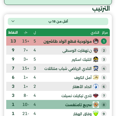
الترتيب
أقل من 18 ب
ل
+/-
النقاط
مركز
النادي
13
+15
5
مولودية قطع الواد طاشرون
1
9
+7
4
ن.تهقارت الوسطى
2
9
+3
5
اتلتيك اسكرم
3
7
+15
3
النادي الرياضي شباب متناتلات
4
6
+1
4
أمل انكوف
5
3
+1
2
اتحاد الأهقار
6
3
-8
4
نادي تيكيلت نسيلت
7
1
-10
4
سريع تامنغست
8
1
-21
4
وفاق الهقار
9