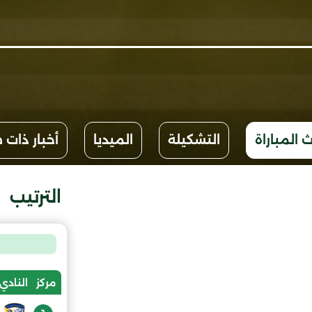
 المباراة
التشكيلة
الميديا
أخبار ذات 
الترتيب
مركز
النادي