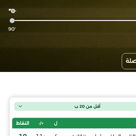
'90
صلة
أقل من 20 ب
ل
+/-
النقاط