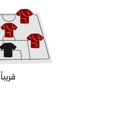
قريباً