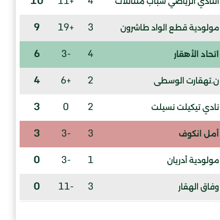
10
+11
4
النادي الرياضي شباب متناتلات
9
+19
3
مولودية قطع الواد طاشرون
6
-3
4
اتحاد الأهقار
4
+6
2
ن.تهقارت الوسطى
3
0
2
نادي تيكيلت نسيلت
3
-3
3
أمل انكوف
0
-3
1
مولودية أدريان
0
-11
3
وفاق الهقار
0
-16
2
سريع تامنغست