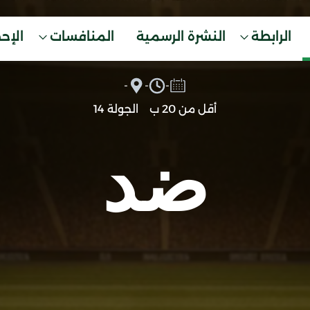
الرابطة
النشرة الرسمية
المنافسات
الإح
-
-
-
أقل من 20 ب
الجولة 14
ضد