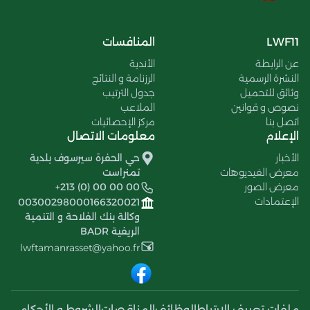
LWF11
المنافسات
عن الرابطة
الأندية
النشرة الرسمية
الرزنامة و النتائج
وثائق للتحميل
جدول الترتيب
نصوص و قوانين
الملاعب
اتصل بنا
مركز الإحصائيات
الإعلام
معلومات الاتصال
الأخبار
حي الحفرة سيرسوف بلدية
معرض الفيديوهات
تمنراست
معرض الصور
+213 (0) 00 00 00
الإعتمادات
00300298000166320021
وكالة بنك الفلاحة و التنمية
الريفية BADR
lwftamanrasset@yahoo.fr
ملفات تعريف الإرتباط
الوظائف
المناقصات
الشروط و الأحكام