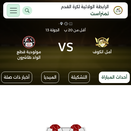
الرابطة الولائية لكرة القدم
تمنراست
-
-
-
أقل من 20 ب
الجولة 13
VS
أمل انكوف
مولودية قطع
الواد طاشرون
أحداث المباراة
التشكيلة
الميديا
أخبار ذات صلة