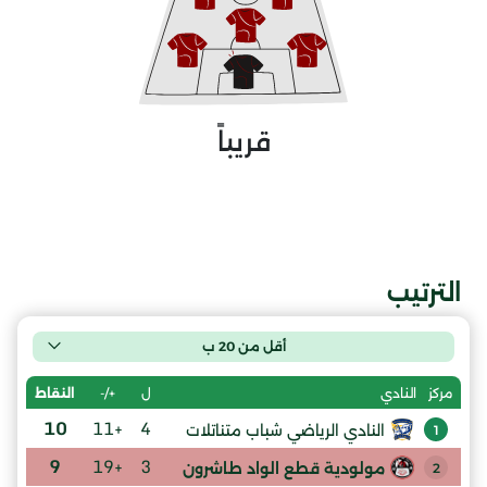
قريباً
الترتيب
أقل من 20 ب
ل
+/-
النقاط
مركز
النادي
10
+11
4
النادي الرياضي شباب متناتلات
1
9
+19
3
مولودية قطع الواد طاشرون
2