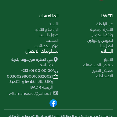
LWF11
المنافسات
عن الرابطة
الأندية
النشرة الرسمية
الرزنامة و النتائج
وثائق للتحميل
جدول الترتيب
نصوص و قوانين
الملاعب
اتصل بنا
مركز الإحصائيات
الإعلام
معلومات الاتصال
الأخبار
حي الحفرة سيرسوف بلدية
معرض الفيديوهات
تمنراست
معرض الصور
+213 (0) 00 00 00
الإعتمادات
00300298000166320021
وكالة بنك الفلاحة و التنمية
الريفية BADR
lwftamanrasset@yahoo.fr
ملفات تعريف الإرتباط
الوظائف
المناقصات
الشروط و الأحكام