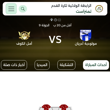
الرابطة الولائية لكرة القدم
تمنراست
-
-
-
أقل من 20 ب
الجولة 9
VS
مولودية أدريان
أمل انكوف
أحداث المباراة
التشكيلة
الميديا
أخبار ذات صلة