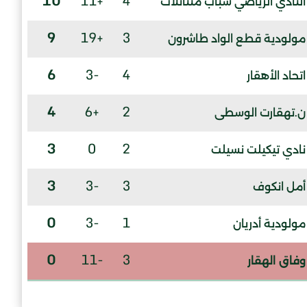
10
+11
4
النادي الرياضي شباب متناتلات
9
+19
3
مولودية قطع الواد طاشرون
6
-3
4
اتحاد الأهقار
4
+6
2
ن.تهقارت الوسطى
3
0
2
نادي تيكيلت نسيلت
3
-3
3
أمل انكوف
0
-3
1
مولودية أدريان
0
-11
3
وفاق الهقار
0
-16
2
سريع تامنغست