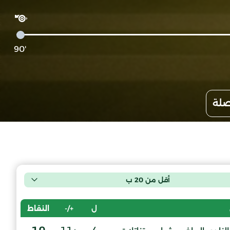
'90
صلة
أقل من 20 ب
ل
+/-
النقاط