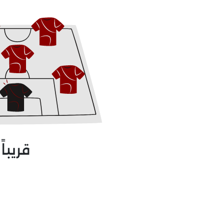
قريباً