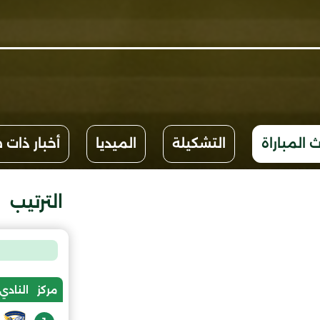
 المباراة
التشكيلة
الميديا
أخبار ذات 
الترتيب
مركز
النادي