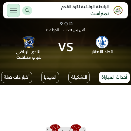
الرابطة الولائية لكرة القدم
تمنراست
-
-
-
أقل من 20 ب
الجولة 6
VS
اتحاد الأهقار
النادي الرياضي
شباب متناتلات
أحداث المباراة
التشكيلة
الميديا
أخبار ذات صلة