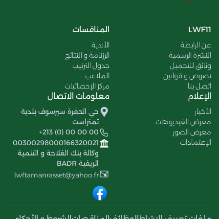
LWF11
المنافسات
عن الرابطة
الأندية
النشرة الرسمية
الرزنامة و النتائج
وثائق للتحميل
جدول الترتيب
نصوص و قوانين
الملاعب
اتصل بنا
مركز الإحصائيات
الإعلام
معلومات الاتصال
الأخبار
حي الحفرة سيرسوف بلدية
معرض الفيديوهات
تمنراست
معرض الصور
+213 (0) 00 00 00
الإعتمادات
00300298000166320021
وكالة بنك الفلاحة و التنمية
الريفية BADR
lwftamanrasset@yahoo.fr
ملفات تعريف الإرتباط
الوظائف
المناقصات
الشروط و الأحكام