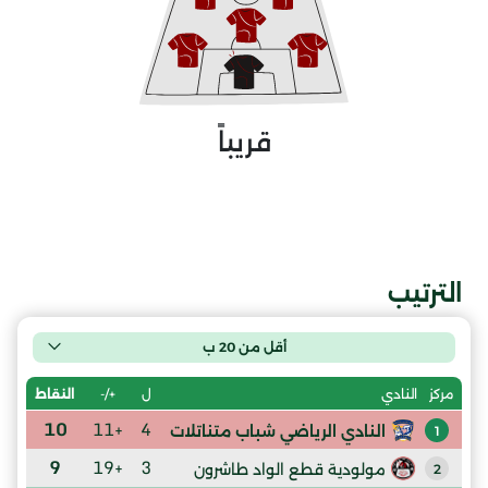
قريباً
الترتيب
أقل من 20 ب
ل
+/-
النقاط
مركز
النادي
10
+11
4
النادي الرياضي شباب متناتلات
1
9
+19
3
مولودية قطع الواد طاشرون
2