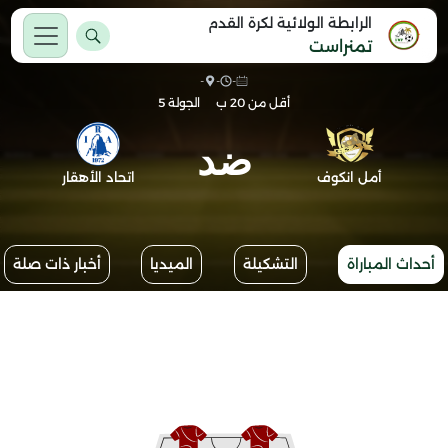
الرابطة الولائية لكرة القدم
تمنراست
-
-
-
أقل من 20 ب
الجولة 5
ضد
أمل انكوف
اتحاد الأهقار
أحداث المباراة
التشكيلة
الميديا
أخبار ذات صلة