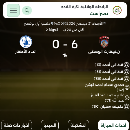
الرابطة الولائية لكرة القدم
تمنراست
الأربعاء 31 ديسمبر 2026
14:00
ملعب أول نوفمبر
أقل من 20 ب
الجولة 2
0
-
6
ن.تهقارت الوسطى
اتحاد الأهقار
قطافي أحمد (13')
قطافي أحمد (31')
قطافي أحمد (36')
حمدي عصام احمد البشير
(62')
غلام محمد عبد العزيز
عبد الله (71')
داغيقه سفيان (80')
أحداث المباراة
التشكيلة
الميديا
أخبار ذات صلة