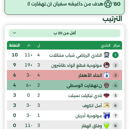
80'
هدف من داغيقه سفيان (ن.تهقارت ا)
الترتيب
أقل من 20 ب
ل
+/-
النقاط
مركز
النادي
10
+11
4
النادي الرياضي شباب متناتلات
1
9
+19
3
مولودية قطع الواد طاشرون
2
6
-3
4
اتحاد الأهقار
3
4
+6
2
ن.تهقارت الوسطى
4
3
0
2
نادي تيكيلت نسيلت
5
3
-3
3
أمل انكوف
6
0
-3
1
مولودية أدريان
7
0
-11
3
وفاق الهقار
8