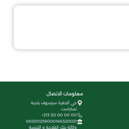
معلومات الاتصال
حي الحفرة سيرسوف بلدية
تمنراست
+213 (0) 00 00 00
00300298000166320021
وكالة بنك الفلاحة و التنمية