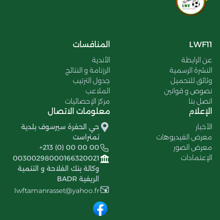
LWF11
المنافسات
عن الرابطة
الأندية
النشرة الرسمية
الرزنامة و النتائج
وثائق للتحميل
جدول الترتيب
نصوص و قوانين
الملاعب
اتصل بنا
مركز الإحصائيات
الإعلام
معلومات الاتصال
الأخبار
حي الحفرة سيرسوف بلدية
معرض الفيديوهات
تمنراست
معرض الصور
+213 (0) 00 00 00
الإعتمادات
00300298000166320021
وكالة بنك الفلاحة و التنمية
الريفية BADR
lwftamanrasset@yahoo.fr