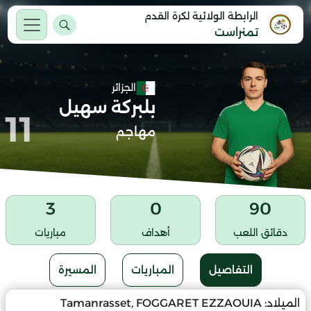
الرابطة الولائية لكرة القدم
تمنراست
الجزائر
بلبركة سهيل
11
مهاجم
3
0
90
دقائق اللعب
أهداف
مباريات
التفاصيل
المباريات
المسيرة
الميلاد:
Tamanrasset, FOGGARET EZZAOUIA