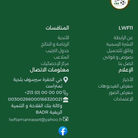
LWF11
المنافسات
عن الرابطة
الأندية
النشرة الرسمية
الرزنامة و النتائج
وثائق للتحميل
جدول الترتيب
نصوص و قوانين
الملاعب
اتصل بنا
مركز الإحصائيات
الإعلام
معلومات الاتصال
الأخبار
حي الحفرة سيرسوف بلدية
معرض الفيديوهات
تمنراست
معرض الصور
+213 (0) 00 00 00
الإعتمادات
00300298000166320021
وكالة بنك الفلاحة و التنمية
الريفية BADR
lwftamanrasset@yahoo.fr