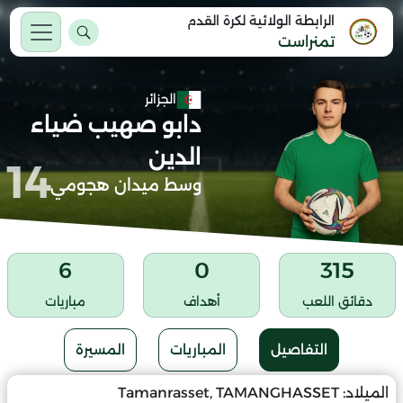
الرابطة الولائية لكرة القدم
تمنراست
الجزائر
دابو صهيب ضياء
الدين
14
وسط ميدان هجومي
6
0
315
دقائق اللعب
أهداف
مباريات
التفاصيل
المباريات
المسيرة
الميلاد:
Tamanrasset, TAMANGHASSET