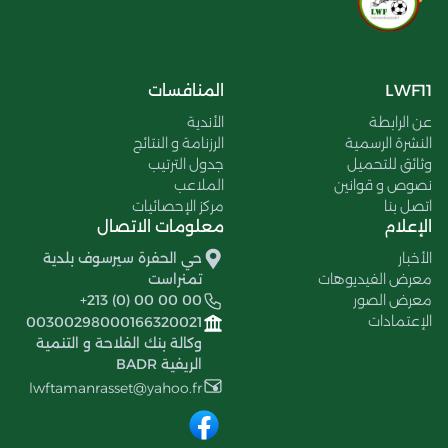
LWF11
المنافسات
عن الرابطة
الأندية
النشرة الرسمية
الرزنامة و النتائج
وثائق للتحميل
جدول الترتيب
نصوص و قوانين
الملاعب
اتصل بنا
مركز الإحصائيات
الإعلام
معلومات الاتصال
الأخبار
حي الحفرة سيرسوف بلدية
معرض الفيديوهات
تمنراست
معرض الصور
+213 (0) 00 00 00
الإعتمادات
00300298000166320021
وكالة بنك الفلاحة و التنمية
الريفية BADR
lwftamanrasset@yahoo.fr