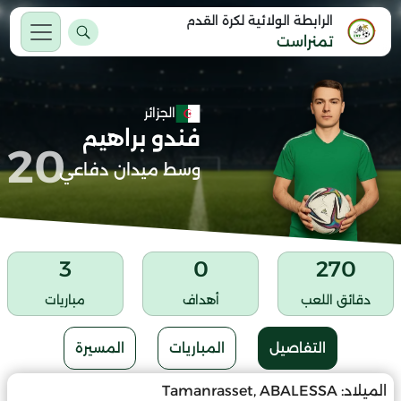
الرابطة الولائية لكرة القدم
تمنراست
الجزائر
فندو براهيم
20
وسط ميدان دفاعي
3
0
270
دقائق اللعب
أهداف
مباريات
التفاصيل
المباريات
المسيرة
الميلاد:
Tamanrasset, ABALESSA