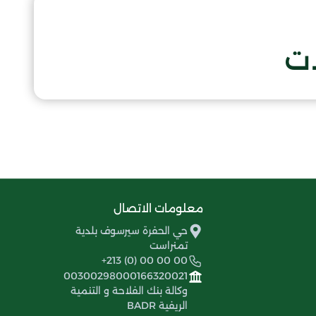
ات
معلومات الاتصال
حي الحفرة سيرسوف بلدية
تمنراست
+213 (0) 00 00 00
00300298000166320021
وكالة بنك الفلاحة و التنمية
الريفية BADR