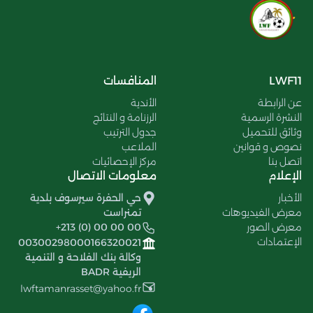
LWF11
المنافسات
عن الرابطة
الأندية
النشرة الرسمية
الرزنامة و النتائج
وثائق للتحميل
جدول الترتيب
نصوص و قوانين
الملاعب
اتصل بنا
مركز الإحصائيات
الإعلام
معلومات الاتصال
الأخبار
حي الحفرة سيرسوف بلدية
معرض الفيديوهات
تمنراست
معرض الصور
+213 (0) 00 00 00
الإعتمادات
00300298000166320021
وكالة بنك الفلاحة و التنمية
الريفية BADR
lwftamanrasset@yahoo.fr